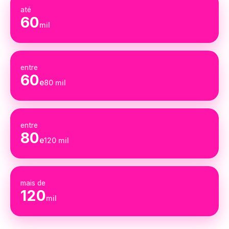
até
60
mil
entre
60
e
80 mil
entre
80
e
120 mil
mais de
120
mil