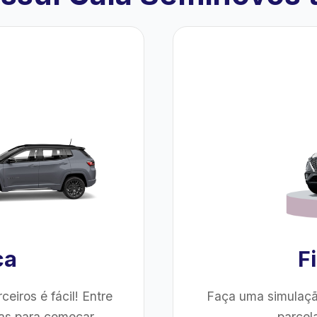
ca
F
eiros é fácil! Entre
Faça uma simulaçã
as para começar.
parcel