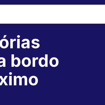
órias
a bordo
óximo