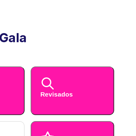
 Gala
Revisados