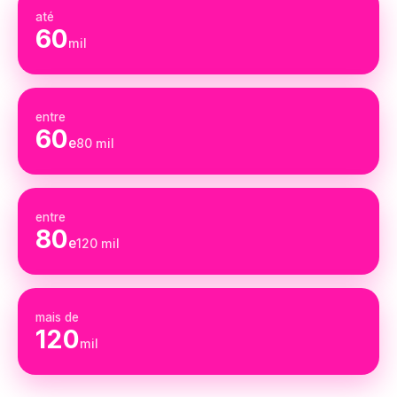
até
60
mil
entre
60
e
80 mil
entre
80
e
120 mil
mais de
120
mil